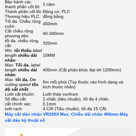
Bảo hành các
1 năm
thành phần cốt lõi:
Thành phần cốt lõi:
Động cơ, PLC
Thương hiệu PLC:
đồng bằng
Tối đa. Chiều rộng
450mm
cuộn:
Cắt chiều rộng
40-340mm
phương tiện:
tối đa. chiều rộng
320mm
cắt:
Min.
tối thiểu
label
length
chiều dài
10MM
nhãn
:
Max.
Tối đa.
label
length
chiều dài
400mm (Cắt phân khúc đạt tới 1200mm)
nhãn
:
Max.
tối đa.
Die
6m mỗi phút (Tùy thuộc vào hình dạng và
cutting speed
tốc
kích thước nhãn)
độ cắt chết
:
Lưỡi cắt khuôn:
Lưỡi thép vonfram
Số đầu cắt:
2 chiếc (tiêu chuẩn), tối đa 4 chiếc.
cắt chính xác:
0,1mm
lưỡi rạch:
4 CÁI (Tiêu chuẩn), tối đa 15 CÁI
Máy cắt dán nhãn VR320X Max. Chiều dài nhãn 400mm Máy
cắt dán kỹ thuật số