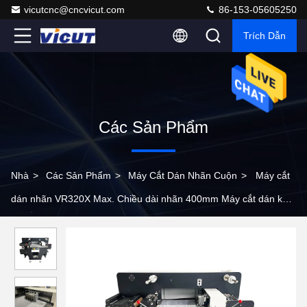
vicutcnc@cncvicut.com
86-153-05605250
Trích Dẫn
Các Sản Phẩm
Nhà
>
Các Sản Phẩm
>
Máy Cắt Dán Nhãn Cuộn
>
Máy cắt
dán nhãn VR320X Max. Chiều dài nhãn 400mm Máy cắt dán kỹ
thuật số