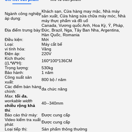
Khách sạn, Cửa hàng may mặc, Nhà máy
Ngành công nghiệp
sản xuất, Cửa hàng sửa chữa máy móc, Nhà
áp dụng:
máy thực phẩm và đồ uố
Canada, Vương quốc Anh, Hoa Kỳ, Ý, Pháp,
Địa điểm trưng bày:
Đức, Brazil, Nga, Tây Ban Nha, Argentina,
Hàn Quốc, Romania
Điều kiện:
Mới
Loại:
Máy cắt bế
vi tính hóa:
Vâng
Điện áp:
220V
Kích thước
160*100*136CM
((L*W*H):
Trọng lượng:
530kg
Bảo hành:
1 năm
Công suất sản
800 bộ / năm
xuất:
Các điểm bán hàng
đa chức năng
chính:
Max.
tối đa.
workable width
40--340mm
chiều rộng khả
thi
:
Báo cáo thử máy:
Được cung cấp
Video kiểm tra xuất
Được cung cấp
phát:
Loại tiếp thị:
Sản phẩm thông thường