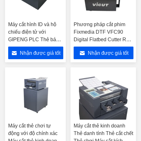
Máy cắt hình ID và hộ
Phương pháp cắt phim
chiếu điện tử với
Fixmedia DTF VFC90
GIPENG PLC Thẻ bán
Digital Flatbed Cutter Roll
hàng Máy cắt 10s Tốc
Auto Feed Cutter
Nhận được giá tốt
Nhận được giá tốt
độ cắt PC-220
nhất
nhất
Máy cắt thẻ chơi tự
Máy cắt thẻ kinh doanh
động với độ chính xác
Thẻ danh tính Thẻ cắt chết
Máy cắt thẻ kinh doanh
Thẻ chơi Máy cắt kích