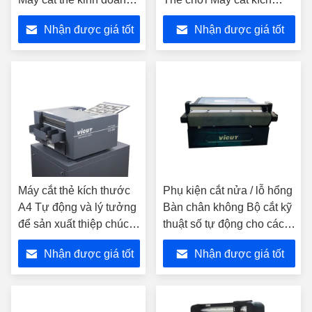
tự động Máy cắt thẻ điện
thước 89/85/90/95mm CC-
Nhận được giá tốt
Nhận được giá tốt
CC-330S
220
nhất
nhất
Máy cắt thẻ kích thước
Phụ kiện cắt nửa / lỗ hổng
A4 Tự động và lý tưởng
Bàn chân không Bộ cắt kỹ
để sản xuất thiệp chúc
thuật số tự động cho các
mừng CC-330
dấu hiệu giao thông Bộ cắt
Nhận được giá tốt
Nhận được giá tốt
phim phản xạVFR1325
nhất
nhất