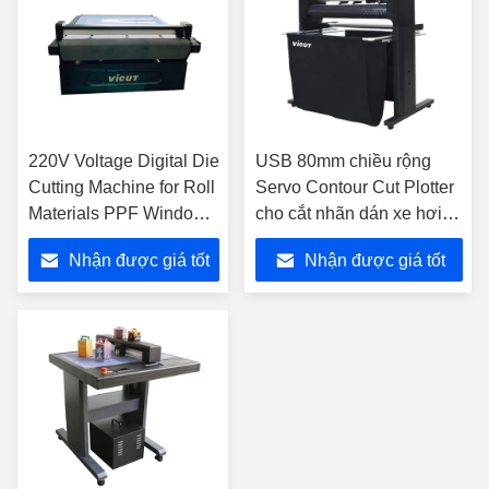
220V Voltage Digital Die
USB 80mm chiều rộng
Cutting Machine for Roll
Servo Contour Cut Plotter
Materials PPF Window
cho cắt nhãn dán xe hơi
Tint Flatbed Cutter
PPF Plotter Vinyl Cutter
Nhận được giá tốt
Nhận được giá tốt
VFR1612
Plotter Machine GR8000-
140
nhất
nhất