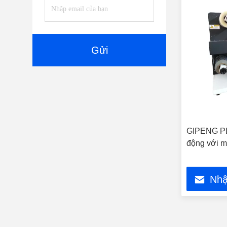
Gửi
GIPENG PL
động với m
Nhậ