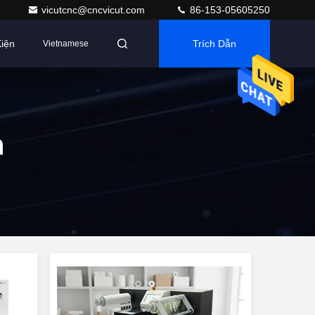
vicutcnc@cncvicut.com
86-153-05605250
iện
Trích Dẫn
Vietnamese
n