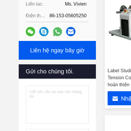
Liên lạc:
Ms. Vivien
Điện thoại:
86-153-05605250
Liên hệ ngay bây giờ
Gửi cho chúng tôi.
Label Stud
Tension Co
hoàn thiện
Nhậ