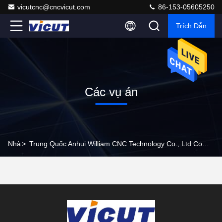
vicutcnc@cncvicut.com
86-153-05605250
Trích Dẫn
Các vụ án
Nhà
>
Trung Quốc Anhui William CNC Technology Co., Ltd Company Cases